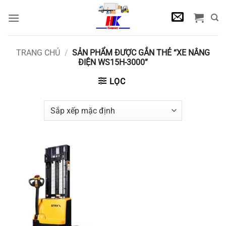
Bỏ
qua
nội
dung
TRANG CHỦ
/
SẢN PHẨM ĐƯỢC GẮN THẺ “XE NÂNG
ĐIỆN WS15H-3000”
LỌC