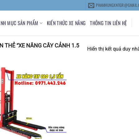
PHAMHUNGXNTGR@GMAIL.
ANH MỤC SẢN PHẨM
KIẾN THỨC XE NÂNG
THÔNG TIN LIÊN HỆ
 THẺ “XE NÂNG CÂY CẢNH 1.5
Hiển thị kết quả duy nh