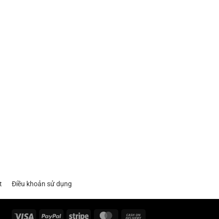
t
Điều khoản sử dụng
Visa
PayPal
Stripe
MasterCard
Cash