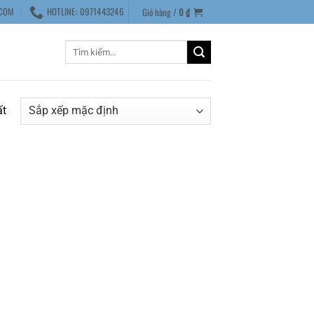
COM
HOTLINE: 0971443246
Giỏ hàng /
0
₫
Tìm
kiếm:
ất