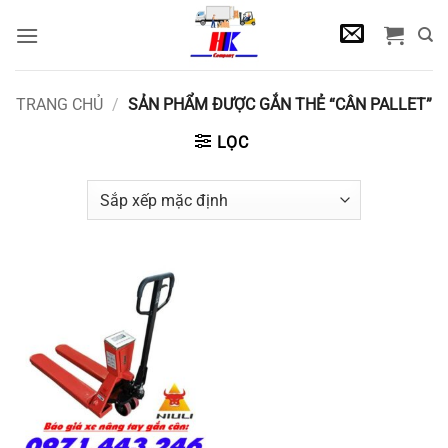
Bỏ
qua
nội
dung
TRANG CHỦ
/
SẢN PHẨM ĐƯỢC GẮN THẺ “CÂN PALLET”
LỌC