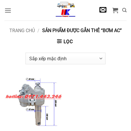
Bỏ
qua
nội
dung
TRANG CHỦ
/
SẢN PHẨM ĐƯỢC GẮN THẺ “BƠM AC”
LỌC