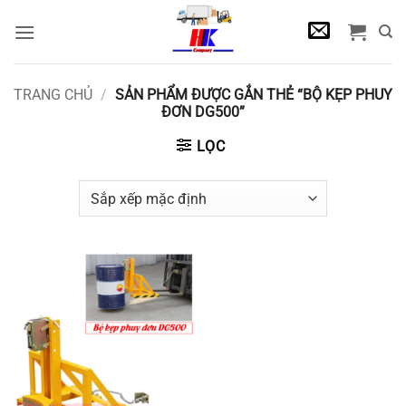
Bỏ
qua
nội
dung
TRANG CHỦ
/
SẢN PHẨM ĐƯỢC GẮN THẺ “BỘ KẸP PHUY
ĐƠN DG500”
LỌC