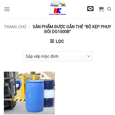
Bỏ
qua
nội
dung
TRANG CHỦ
/
SẢN PHẨM ĐƯỢC GẮN THẺ “BỘ KẸP PHUY
ĐÔI DG1000B”
LỌC