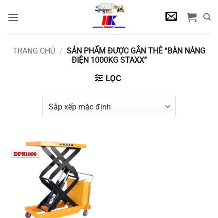
Bỏ
qua
nội
dung
TRANG CHỦ
/
SẢN PHẨM ĐƯỢC GẮN THẺ “BÀN NÂNG
ĐIỆN 1000KG STAXX”
LỌC