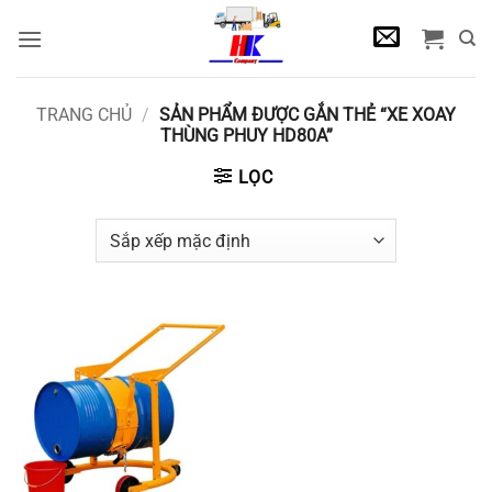
Bỏ
qua
nội
dung
TRANG CHỦ
/
SẢN PHẨM ĐƯỢC GẮN THẺ “XE XOAY
THÙNG PHUY HD80A”
LỌC