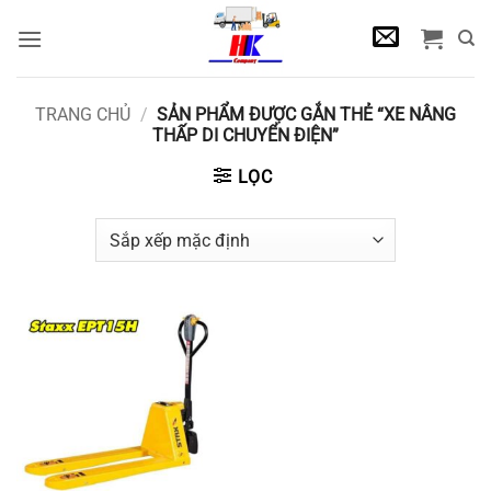
Bỏ
qua
nội
dung
TRANG CHỦ
/
SẢN PHẨM ĐƯỢC GẮN THẺ “XE NÂNG
THẤP DI CHUYỂN ĐIỆN”
LỌC