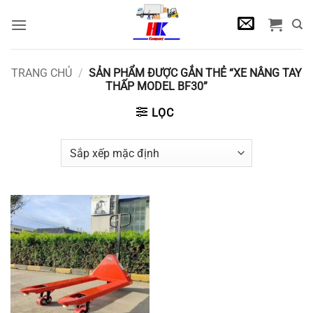
Bỏ
qua
nội
dung
TRANG CHỦ
/
SẢN PHẨM ĐƯỢC GẮN THẺ “XE NÂNG TAY
THẤP MODEL BF30”
LỌC