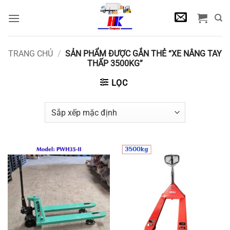
Bỏ
qua
nội
dung
TRANG CHỦ
/
SẢN PHẨM ĐƯỢC GẮN THẺ “XE NÂNG TAY
THẤP 3500KG”
LỌC