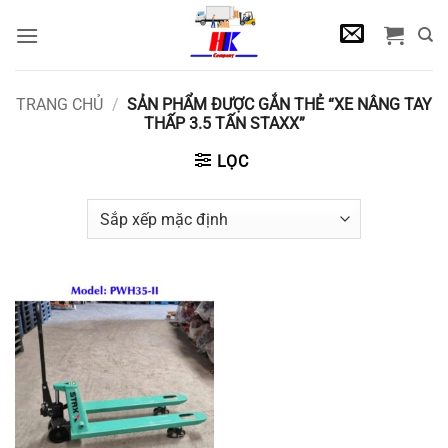
Bỏ
qua
nội
dung
TRANG CHỦ
/
SẢN PHẨM ĐƯỢC GẮN THẺ “XE NÂNG TAY
THẤP 3.5 TẤN STAXX”
LỌC