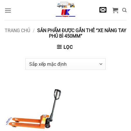
Bỏ
qua
nội
dung
TRANG CHỦ
/
SẢN PHẨM ĐƯỢC GẮN THẺ “XE NÂNG TAY
PHỦ BÌ 450MM”
LỌC