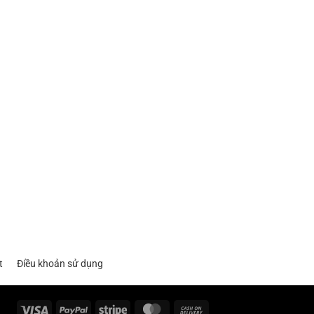
t
Điều khoản sử dụng
Visa
PayPal
Stripe
MasterCard
Cash