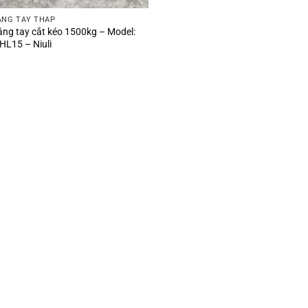
ÂNG TAY THẤP
âng tay cắt kéo 1500kg – Model:
HL15 – Niuli