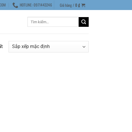
COM
HOTLINE: 0971443246
Giỏ hàng /
0
₫
Tìm
kiếm:
ất