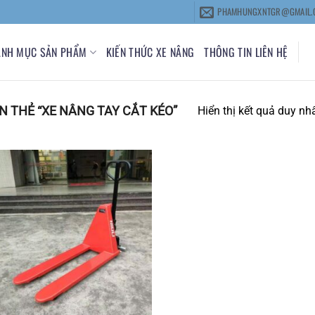
PHAMHUNGXNTGR@GMAIL.
ANH MỤC SẢN PHẨM
KIẾN THỨC XE NÂNG
THÔNG TIN LIÊN HỆ
 THẺ “XE NÂNG TAY CẮT KÉO”
Hiển thị kết quả duy nh