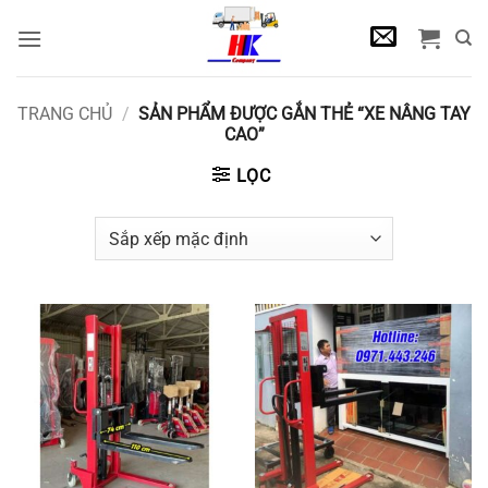
Bỏ
qua
nội
dung
TRANG CHỦ
/
SẢN PHẨM ĐƯỢC GẮN THẺ “XE NÂNG TAY
CAO”
LỌC