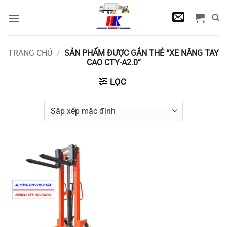
Bỏ
qua
nội
dung
TRANG CHỦ
/
SẢN PHẨM ĐƯỢC GẮN THẺ “XE NÂNG TAY
CAO CTY-A2.0”
LỌC