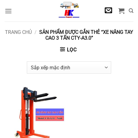
Bỏ
qua
nội
dung
TRANG CHỦ
/
SẢN PHẨM ĐƯỢC GẮN THẺ “XE NÂNG TAY
CAO 3 TẤN CTY-A3.0”
LỌC