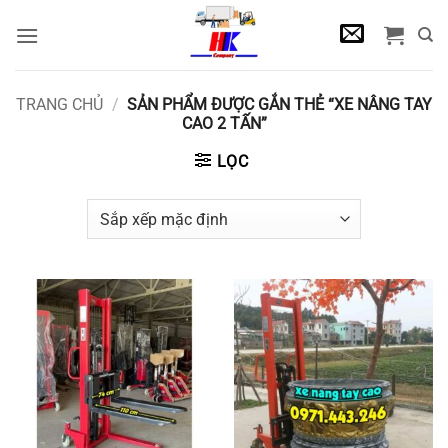
Bỏ
qua
nội
dung
TRANG CHỦ
/
SẢN PHẨM ĐƯỢC GẮN THẺ “XE NÂNG TAY
CAO 2 TẤN”
LỌC