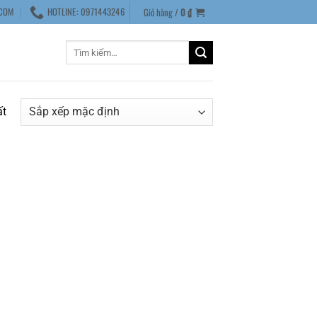
COM
HOTLINE: 0971443246
Giỏ hàng /
0
₫
Tìm
kiếm:
ất