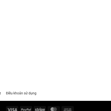
t
Điều khoản sử dụng
Visa
PayPal
Stripe
MasterCard
Cash