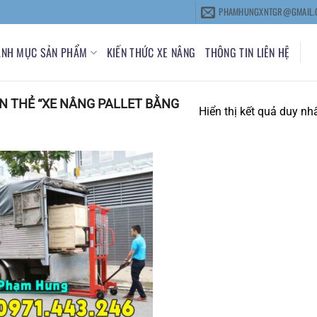
PHAMHUNGXNTGR@GMAIL.
ANH MỤC SẢN PHẨM
KIẾN THỨC XE NÂNG
THÔNG TIN LIÊN HỆ
 THẺ “XE NÂNG PALLET BẰNG
Hiển thị kết quả duy nh