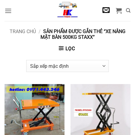
Bỏ
qua
nội
dung
TRANG CHỦ
/
SẢN PHẨM ĐƯỢC GẮN THẺ “XE NÂNG
MẶT BÀN 500KG STAXX”
LỌC