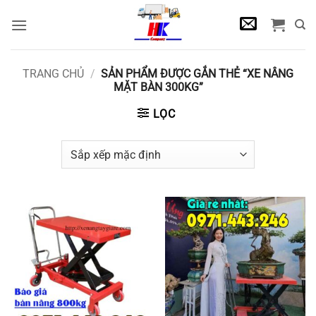
Bỏ
qua
nội
dung
TRANG CHỦ
/
SẢN PHẨM ĐƯỢC GẮN THẺ “XE NÂNG
MẶT BÀN 300KG”
LỌC