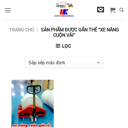
Bỏ
qua
nội
dung
TRANG CHỦ
/
SẢN PHẨM ĐƯỢC GẮN THẺ “XE NÂNG
CUỘN VẢI”
LỌC