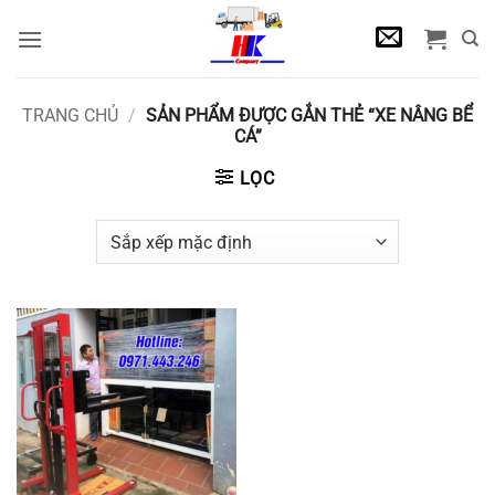
Bỏ
qua
nội
dung
TRANG CHỦ
/
SẢN PHẨM ĐƯỢC GẮN THẺ “XE NÂNG BỂ
CÁ”
LỌC