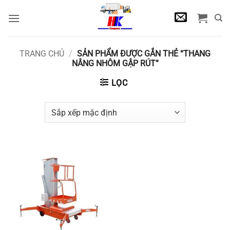
Bỏ
qua
nội
dung
TRANG CHỦ
/
SẢN PHẨM ĐƯỢC GẮN THẺ “THANG
NÂNG NHÔM GẬP RÚT”
LỌC