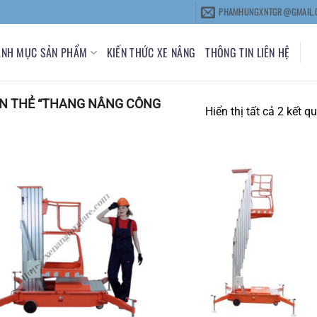
PHAMHUNGXNTGR@GMAIL.
ANH MỤC SẢN PHẨM
KIẾN THỨC XE NÂNG
THÔNG TIN LIÊN HỆ
N THẺ “THANG NÂNG CÔNG
Hiển thị tất cả 2 kết q