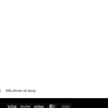
t
Điều khoản sử dụng
Visa
PayPal
Stripe
MasterCard
Cash