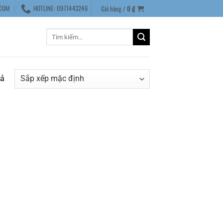
COM
HOTLINE: 0971443246
Giỏ hàng /
0
₫
Tìm
kiếm:
uả