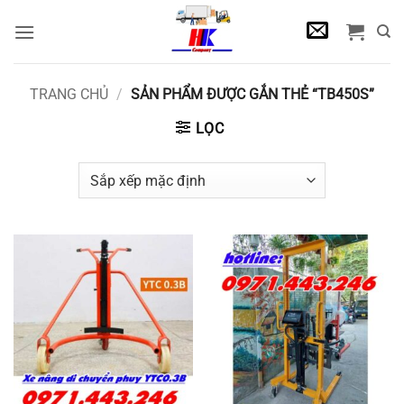
Bỏ
qua
nội
dung
TRANG CHỦ
/
SẢN PHẨM ĐƯỢC GẮN THẺ “TB450S”
LỌC