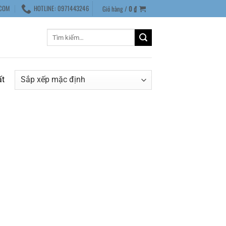
COM
HOTLINE: 0971443246
Giỏ hàng /
0
₫
Tìm
kiếm:
ất