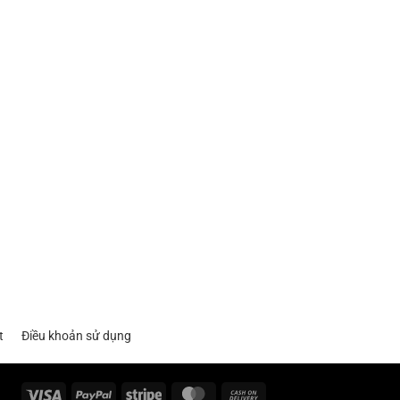
t
Điều khoản sử dụng
Visa
PayPal
Stripe
MasterCard
Cash