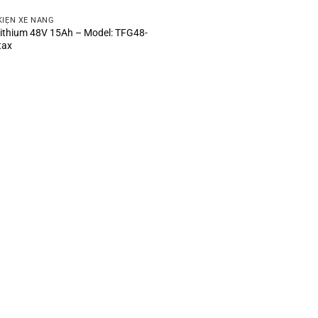
KIỆN XE NÂNG
Lithium 48V 15Ah – Model: TFG48-
tax