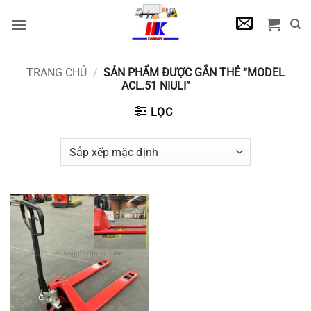
Bỏ
qua
nội
dung
TRANG CHỦ
/
SẢN PHẨM ĐƯỢC GẮN THẺ “MODEL
ACL.51 NIULI”
LỌC