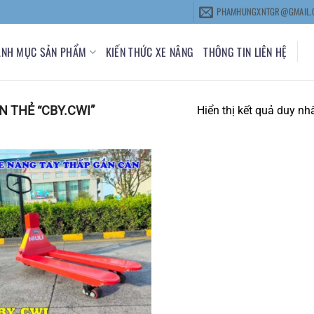
PHAMHUNGXNTGR@GMAIL.
ANH MỤC SẢN PHẨM
KIẾN THỨC XE NÂNG
THÔNG TIN LIÊN HỆ
 THẺ “CBY.CWI”
Hiển thị kết quả duy nh