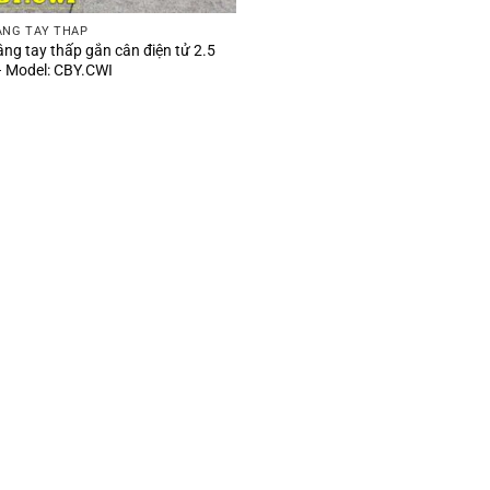
ÂNG TAY THẤP
âng tay thấp gắn cân điện tử 2.5
– Model: CBY.CWI