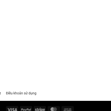
t
Điều khoản sử dụng
Visa
PayPal
Stripe
MasterCard
Cash