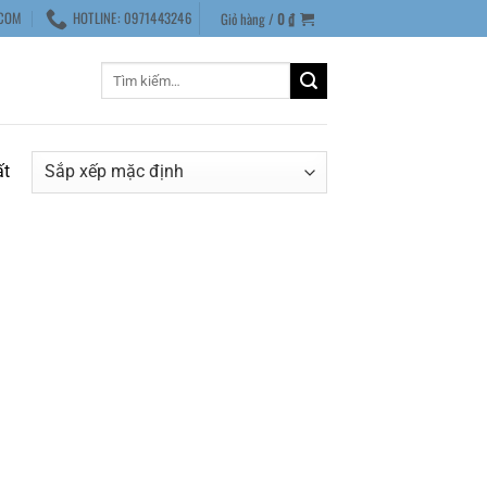
COM
HOTLINE: 0971443246
Giỏ hàng /
0
₫
Tìm
kiếm:
ất