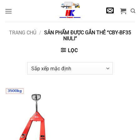
Bỏ
qua
nội
dung
TRANG CHỦ
/
SẢN PHẨM ĐƯỢC GẮN THẺ “CBY-BF35
NIULI”
LỌC