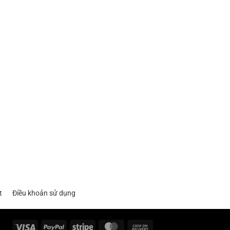
t
Điều khoản sử dụng
Visa
PayPal
Stripe
MasterCard
Cash