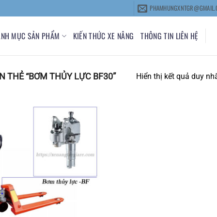
PHAMHUNGXNTGR@GMAIL.
ANH MỤC SẢN PHẨM
KIẾN THỨC XE NÂNG
THÔNG TIN LIÊN HỆ
 THẺ “BƠM THỦY LỰC BF30”
Hiển thị kết quả duy nh