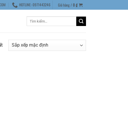
COM
HOTLINE: 0971443246
Giỏ hàng /
0
₫
Tìm
kiếm:
ất