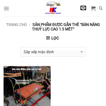
Bỏ
qua
nội
dung
TRANG CHỦ
/
SẢN PHẨM ĐƯỢC GẮN THẺ “BÀN NÂNG
THUỶ LỰC CAO 1.5 MÉT”
LỌC