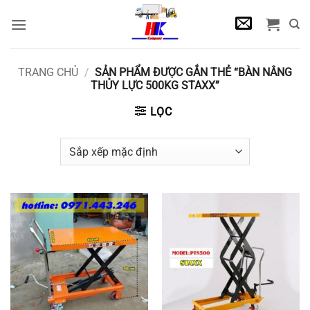
Bỏ
qua
nội
dung
TRANG CHỦ
/
SẢN PHẨM ĐƯỢC GẮN THẺ “BÀN NÂNG
THỦY LỰC 500KG STAXX”
LỌC