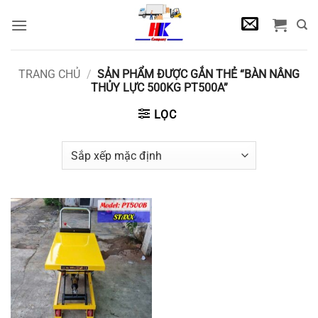
Bỏ
qua
nội
dung
TRANG CHỦ
/
SẢN PHẨM ĐƯỢC GẮN THẺ “BÀN NÂNG
THỦY LỰC 500KG PT500A”
LỌC