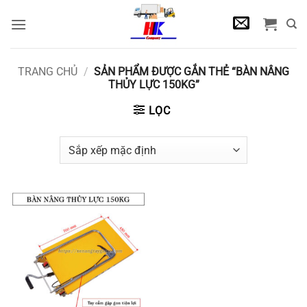
Bỏ
qua
nội
dung
TRANG CHỦ
/
SẢN PHẨM ĐƯỢC GẮN THẺ “BÀN NÂNG
THỦY LỰC 150KG”
LỌC