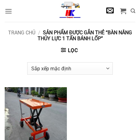
Bỏ
qua
nội
dung
TRANG CHỦ
/
SẢN PHẨM ĐƯỢC GẮN THẺ “BÀN NÂNG
THỦY LỰC 1 TẤN BÁNH LỐP”
LỌC