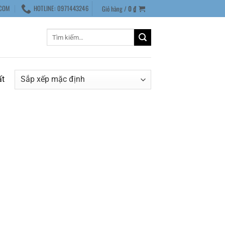
COM
HOTLINE: 0971443246
Giỏ hàng /
0
₫
Tìm
kiếm:
ất