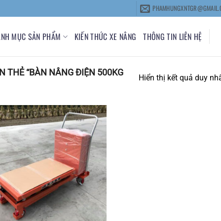
PHAMHUNGXNTGR@GMAIL.
ANH MỤC SẢN PHẨM
KIẾN THỨC XE NÂNG
THÔNG TIN LIÊN HỆ
 THẺ “BÀN NÂNG ĐIỆN 500KG
Hiển thị kết quả duy nh