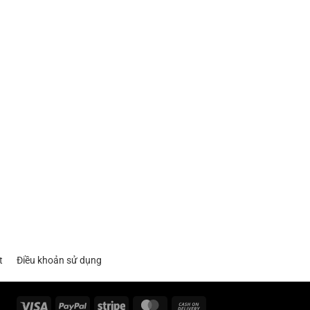
t
Điều khoản sử dụng
Visa
PayPal
Stripe
MasterCard
Cash