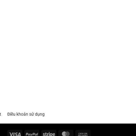
t
Điều khoản sử dụng
Visa
PayPal
Stripe
MasterCard
Cash