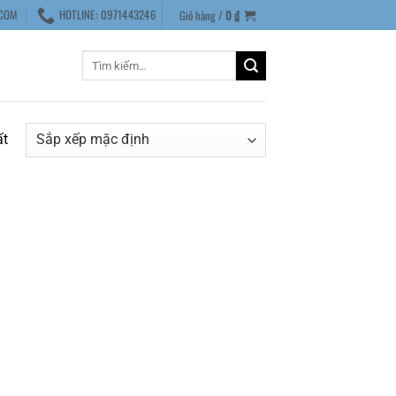
COM
HOTLINE: 0971443246
Giỏ hàng /
0
₫
Tìm
kiếm:
ất