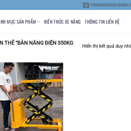
PHAMHUNGXNTGR@GMAIL.
ANH MỤC SẢN PHẨM
KIẾN THỨC XE NÂNG
THÔNG TIN LIÊN HỆ
 THẺ “BÀN NÂNG ĐIỆN 350KG
Hiển thị kết quả duy nh